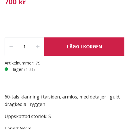
700 kr
LÄGG I KORGEN
Artikelnummer:
79
I lager
(
1
st)
60-tals klänning i taisiden, ärmlös, med detaljer i guld,
dragkedja i ryggen
Uppskattad storlek: S
Längd: 94cm