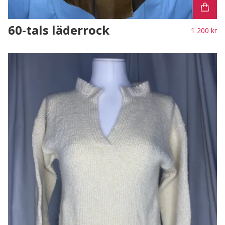
60-tals läderrock
1 200 kr