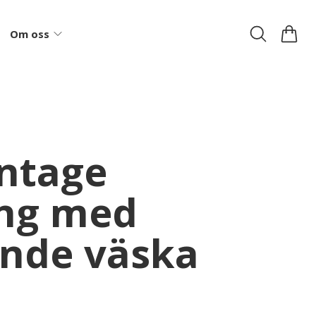
Om oss
intage
ing med
ande väska