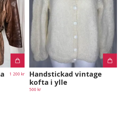
ka
Handstickad vintage
1 200 kr
kofta i ylle
500 kr