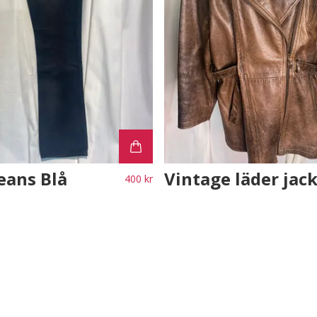
eans Blå
Vintage läder jac
400 kr