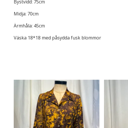
Bystvidd: 75cm
Midja: 70cm
Ärmhåla: 45cm
Väska 18*18 med påsydda fusk blommor