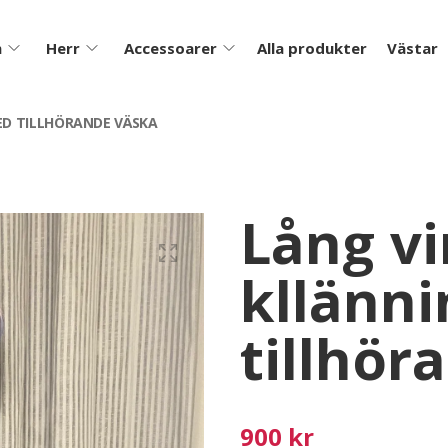
m
Herr
Accessoarer
Alla produkter
Västar
ED TILLHÖRANDE VÄSKA
Lång v
kllänn
tillhör
900 kr