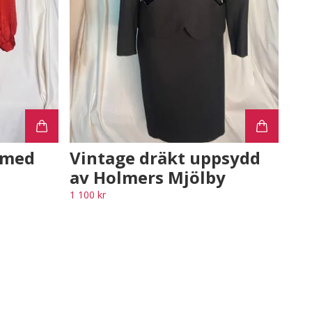
 med
Vintage dräkt uppsydd
av Holmers Mjölby
1 100 kr