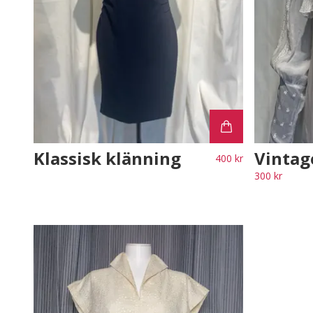
Klassisk klänning
Vintag
400 kr
300 kr