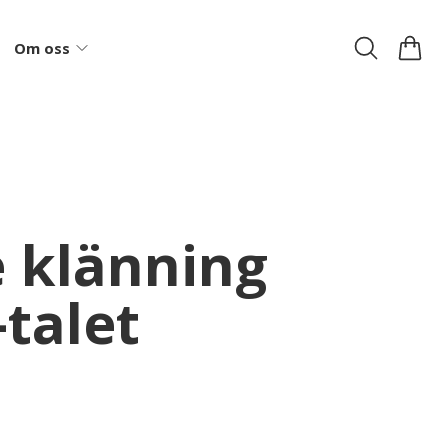
Om oss
e klänning
-talet