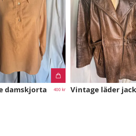
e damskjorta
Vintage läder jac
400 kr