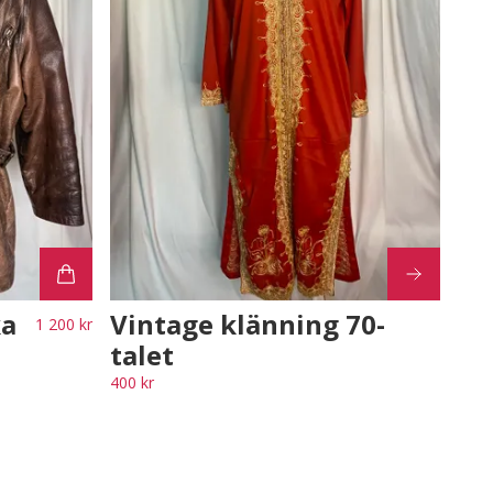
ka
Vintage klänning 70-
1 200 kr
talet
400 kr