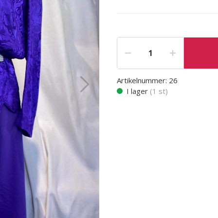
Artikelnummer:
26
I lager
(
1
st)